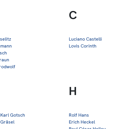
C
selitz
Luciano Castelli
rmann
Lovis Corinth
sch
raun
rodwolf
H
 Karl Gotsch
Rolf Hans
 Gräsel
Erich Heckel
Paul César Helleu