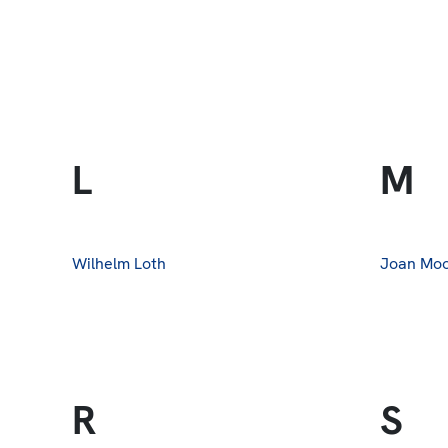
L
M
Wilhelm Loth
Joan Mo
R
S