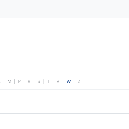
L
M
P
R
S
T
V
W
Z