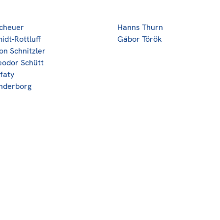
Scheuer
Hanns Thurn
idt-Rottluff
Gábor Török
on Schnitzler
eodor Schütt
faty
onderborg