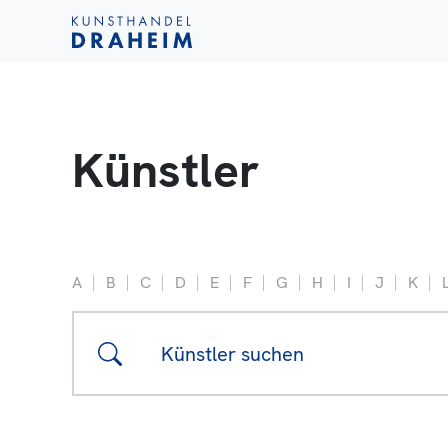
Künstler
A
B
C
D
E
F
G
H
I
J
K