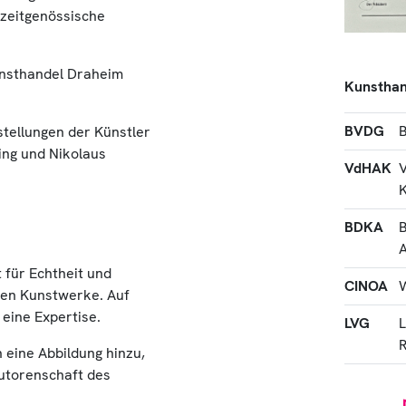
 zeitgenössische
unsthandel Draheim
Kunsthan
BVDG
B
stellungen der Künstler
ting und Nikolaus
VdHAK
V
K
BDKA
A
 für Echtheit und
CINOA
W
nen Kunstwerke. Auf
eine Expertise.
LVG
L
R
 eine Abbildung hinzu,
Autorenschaft des