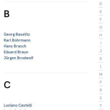
D
About us
B
E
Contact
F
G
Georg Baselitz
H
Karl Bohrmann
I
Hans Brasch
J
Eduard Braun
Jürgen Brodwolf
K
L
M
C
P
R
S
Luciano Castelli
T