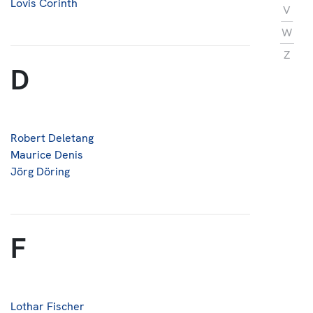
Lovis Corinth
V
W
Z
D
Robert Deletang
Maurice Denis
Jörg Döring
F
Lothar Fischer