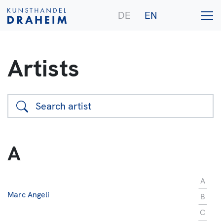
DE
EN
Artists
Gallery
Artists
A
Purchase
Publications
A
Marc Angeli
B
C