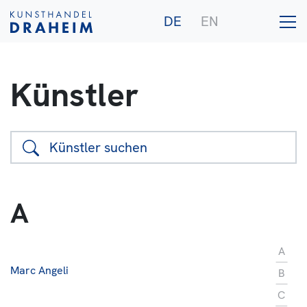
DE
EN
Künstler
Galerie
Künstler
A
Ankauf
Publikationen
A
Marc Angeli
B
C