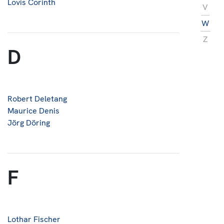
Lovis Corinth
V
W
Z
D
Robert Deletang
Maurice Denis
Jörg Döring
F
Lothar Fischer