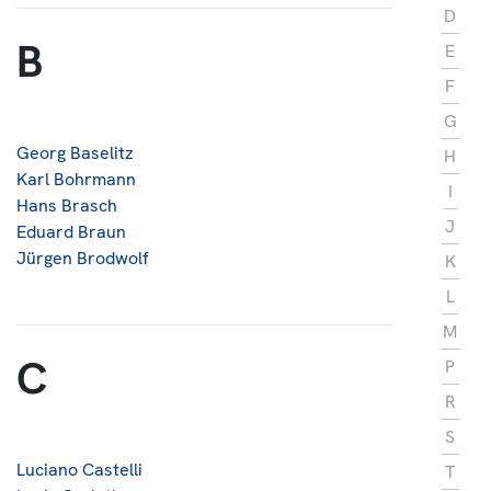
D
Über Uns
B
E
Kontakt
F
G
Georg Baselitz
H
Karl Bohrmann
I
Hans Brasch
J
Eduard Braun
Jürgen Brodwolf
K
L
M
C
P
R
S
Luciano Castelli
T